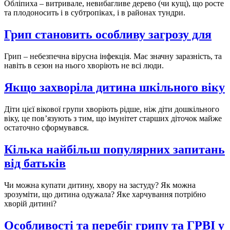
Обліпиха – витривале, невибагливе дерево (чи кущ), що росте
та плодоносить і в субтропіках, і в районах тундри.
Грип становить особливу загрозу для
Грип – небезпечна вірусна інфекція. Має значну заразність, та
навіть в сезон на нього хворіють не всі люди.
Якщо захворіла дитина шкільного віку
Діти цієї вікової групи хворіють рідше, ніж діти дошкільного
віку, це пов’язують з тим, що імунітет старших діточок майже
остаточно сформувався.
Кілька найбільш популярних запитань
від батьків
Чи можна купати дитину, хвору на застуду? Як можна
зрозуміти, що дитина одужала? Яке харчування потрібно
хворій дитині?
Особливості та перебіг грипу та ГРВІ у