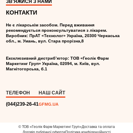
ЗВ'ЯЖИСЯ З НАМИ
КОНТАКТИ
Не є лікарськім засобом. Перед вживання
рекомендується проконсультуватися з лікарем.
Виробник: ПрАТ «Технолог» Україна, 20300 Черкаська
обл., м. Умань, вул. Стара прорізна,8
Ексклюзивний дистриб’ютор: ТОВ «Геолік Фарм
Маркетинг Груп» Україна, 02094, м. Київ, вул.
Магнітогорська, б.1
ТЕЛЕФОН
НАШ САЙТ
(044)239-26-41
GFMG.UA
© ТОВ «Геолік Фарм Маркетинг Груп»
Доставка та оплата
Договір публічної оферти
Політика конфіденційності