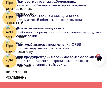
При респираторных заболеваниях
вирусного и бактериального происхождения
При воспалительной реакции горла
или слизистой оболочки ротовой полости
Для укрепления иммунитета
особенно в период обострения сезонных простудных
заболеваний
При комбинированном лечении ОРВИ
противовирусными препаратами
0
Для предупреждения возникновения осложнений
фарингита, ларингита, хронического и острого
тонзиллита, ринита, гайморита
Вы можете заказать препарат у нас
ЗАКАЗАТЬ