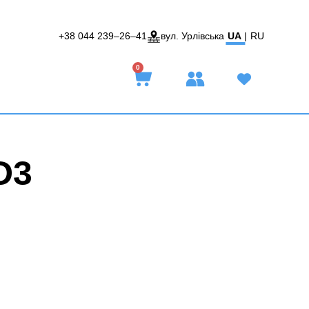
+38 044 239–26–41
вул. Урлівська
UA
|
RU
0
D3