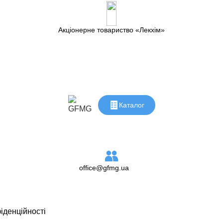
Акціонерне товариство
Лекхім
Каталог
office@gfmg.ua
іденційності