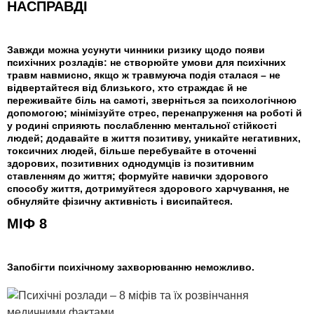
НАСПРАВДІ
Завжди можна усунути чинники ризику щодо появи
психічних розладів: не створюйте умови для психічних
травм навмисно, якщо ж травмуюча подія сталася – не
відвертайтеся від близького, хто страждає й не
переживайте біль на самоті, зверніться за психологічною
допомогою; мінімізуйте стрес, перенапруження на роботі й
у родині сприяють послабленню ментальної стійкості
людей; додавайте в життя позитиву, уникайте негативних,
токсичних людей, більше перебувайте в оточенні
здорових, позитивних однодумців із позитивним
ставленням до життя; формуйте навички здорового
способу життя, дотримуйтеся здорового харчування, не
обнуляйте фізичну активність і висипайтеся.
МІФ 8
Запобігти психічному захворюванню неможливо.