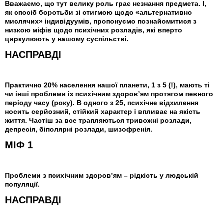
Вважаємо, що тут велику роль грає незнання предмета. І,
як спосіб боротьби зі стигмою щодо «альтернативно
мислячих» індивідуумів, пропонуємо познайомитися з
низкою міфів щодо психічних розладів, які вперто
циркулюють у нашому суспільстві.
НАСПРАВДІ
Практично 20% населення нашої планети, 1 з 5 (!), мають ті
чи інші проблеми із психічним здоров’ям протягом певного
періоду часу (року). В одного з 25, психічне відхилення
носить серйозний, стійкий характер і впливає на якість
життя. Частіш за все трапляються тривожні розлади,
депресія, біполярні розлади, шизофренія.
МІФ 1
Проблеми з психічним здоров’ям – рідкість у людській
популяції.
НАСПРАВДІ