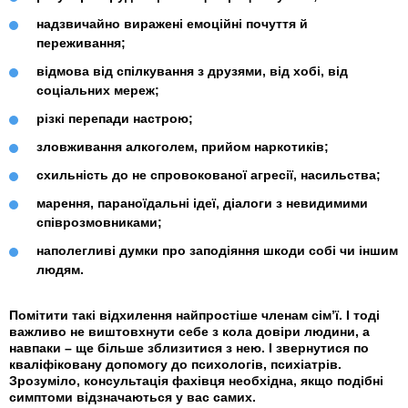
надзвичайно виражені емоційні почуття й
переживання;
відмова від спілкування з друзями, від хобі, від
соціальних мереж;
різкі перепади настрою;
зловживання алкоголем, прийом наркотиків;
схильність до не спровокованої агресії, насильства;
марення, параноїдальні ідеї, діалоги з невидимими
співрозмовниками;
наполегливі думки про заподіяння шкоди собі чи іншим
людям.
Помітити такі відхилення найпростіше членам сім’ї. І тоді
важливо не виштовхнути себе з кола довіри людини, а
навпаки – ще більше зблизитися з нею. І звернутися по
кваліфіковану допомогу до психологів, психіатрів.
Зрозуміло, консультація фахівця необхідна, якщо подібні
симптоми відзначаються у вас самих.