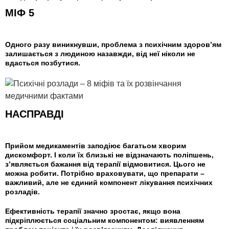
МІФ 5
Одного разу виникнувши, проблема з психічним здоров’ям
залишається з людиною назавжди, від неї ніколи не
вдасться позбутися.
НАСПРАВДІ
Прийом медикаментів заподіює багатьом хворим
дискомфорт. І коли їх близькі не відзначають поліпшень,
з’являється бажання від терапії відмовитися. Цього не
можна робити. Потрібно враховувати, що препарати –
важливий, але не єдиний компонент лікування психічних
розладів.
Ефективність терапії значно зростає, якщо вона
підкріплюється соціальним компонентом: виявленням