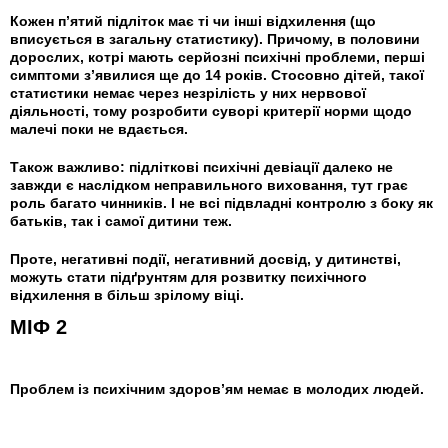
Кожен п’ятий підліток має ті чи інші відхилення (що
вписується в загальну статистику). Причому, в половини
дорослих, котрі мають серйозні психічні проблеми, перші
симптоми з’явилися ще до 14 років. Стосовно дітей, такої
статистики немає через незрілість у них нервової
діяльності, тому розробити суворі критерії норми щодо
малечі поки не вдається.
Також важливо: підліткові психічні девіації далеко не
завжди є наслідком неправильного виховання, тут грає
роль багато чинників. І не всі підвладні контролю з боку як
батьків, так і самої дитини теж.
Проте, негативні події, негативний досвід, у дитинстві,
можуть стати підґрунтям для розвитку психічного
відхилення в більш зрілому віці.
МІФ 2
Проблем із психічним здоров’ям немає в молодих людей.