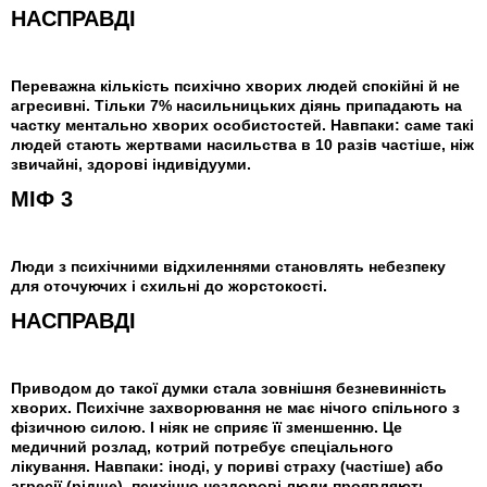
НАСПРАВДІ
Переважна кількість психічно хворих людей спокійні й не
агресивні. Тільки 7% насильницьких діянь припадають на
частку ментально хворих особистостей. Навпаки: саме такі
людей стають жертвами насильства в 10 разів частіше, ніж
звичайні, здорові індивідууми.
МІФ 3
Люди з психічними відхиленнями становлять небезпеку
для оточуючих і схильні до жорстокості.
НАСПРАВДІ
Приводом до такої думки стала зовнішня безневинність
хворих. Психічне захворювання не має нічого спільного з
фізичною силою. І ніяк не сприяє її зменшенню. Це
медичний розлад, котрий потребує спеціального
лікування. Навпаки: іноді, у пориві страху (частіше) або
агресії (рідше), психічно нездорові люди проявляють