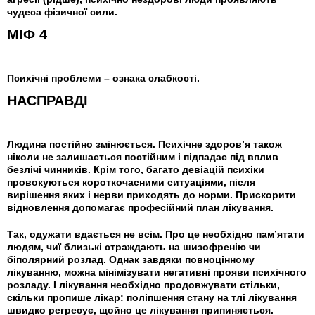
чудеса фізичної сили.
МІФ 4
Психічні проблеми – ознака слабкості.
НАСПРАВДІ
Людина постійно змінюється. Психічне здоров’я також
ніколи не залишається постійним і підпадає під вплив
безлічі чинників. Крім того, багато девіацій психіки
провокуються короткочасними ситуаціями, після
вирішення яких і нерви приходять до норми. Прискорити
відновлення допомагає професійний план лікування.
Так, одужати вдається не всім. Про це необхідно пам’ятати
людям, чиї близькі страждають на шизофренію чи
біполярний розлад. Однак завдяки повноцінному
лікуванню, можна мінімізувати негативні прояви психічного
розладу. І лікування необхідно продовжувати стільки,
скільки пропише лікар: поліпшення стану на тлі лікування
швидко регресує, щойно це лікування припиняється.