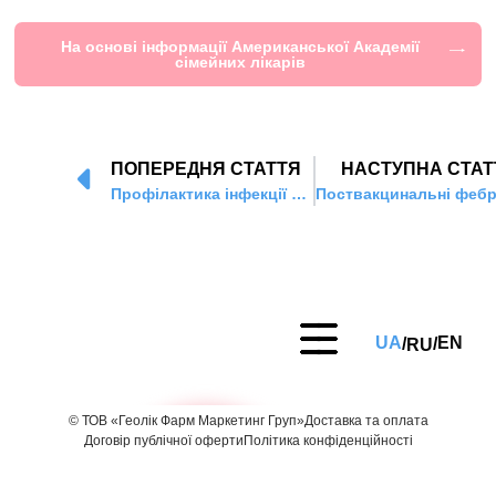
На основі інформації Американської Академії
сімейних лікарів
ПОПЕРЕДНЯ СТАТТЯ
НАСТУПНА СТАТ
Профілактика інфекції стрептокока b у новонароджених
UA
EN
RU
/
/
© ТОВ «Геолік Фарм Маркетинг Груп»
Доставка та оплата
Договір публічної оферти
Політика конфіденційності