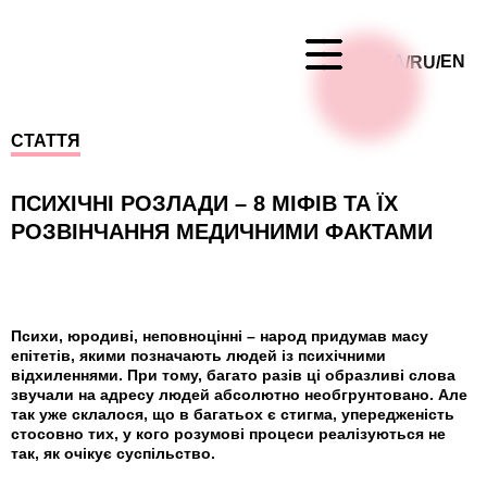
UA
EN
RU
/
/
СТАТТЯ
ПСИХІЧНІ РОЗЛАДИ – 8 МІФІВ ТА ЇХ
РОЗВІНЧАННЯ МЕДИЧНИМИ ФАКТАМИ
Психи, юродиві, неповноцінні – народ придумав масу
епітетів, якими позначають людей із психічними
відхиленнями. При тому, багато разів ці образливі слова
звучали на адресу людей абсолютно необгрунтовано. Але
так уже склалося, що в багатьох є стигма, упередженість
стосовно тих, у кого розумові процеси реалізуються не
так, як очікує суспільство.