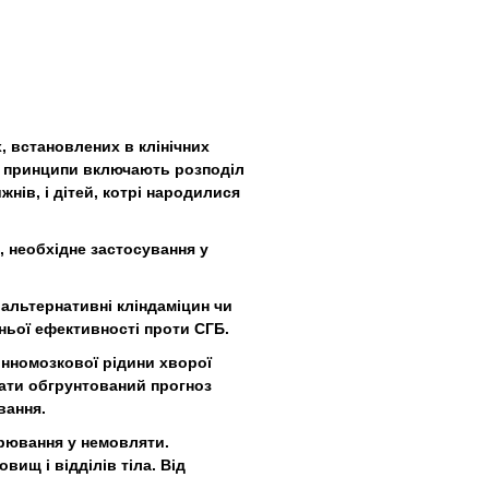
, встановлених в клінічних
і принципи включають розподіл
жнів, і дітей, котрі народилися
 необхідне застосування у
 альтернативні кліндаміцин чи
ньої ефективності проти СГБ.
инномозкової рідини хворої
дати обгрунтований прогноз
вання.
орювання у немовляти.
вищ і відділів тіла. Від