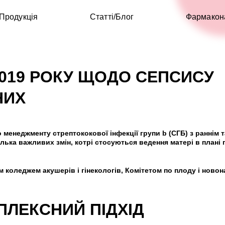
Продукція
Статті/Блог
Фармакон
2019 РОКУ ЩОДО СЕПСИСУ
НИХ
енеджменту стрептококової інфекції групи b (СГБ) з раннім та
ілька важливих змін, котрі стосуються ведення матері в плані
м коледжем акушерів і гінекологів, Комітетом по плоду і ново
ЛЕКСНИЙ ПІДХІД