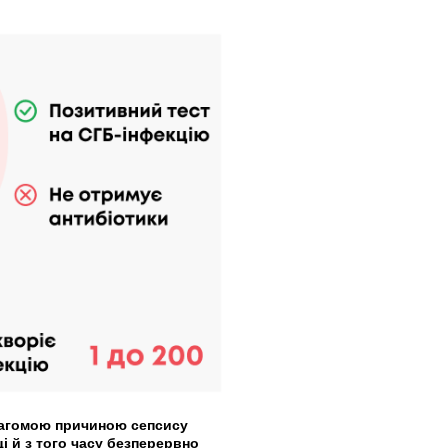
 вагомою причиною сепсису
і й з того часу безперервно