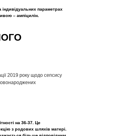
на індивідуальних параметрах
ивою – ампіцилін.
НОГО
тності на 36-37. Це
екцію з родових шляхів матері.
 вважається більше відповідним