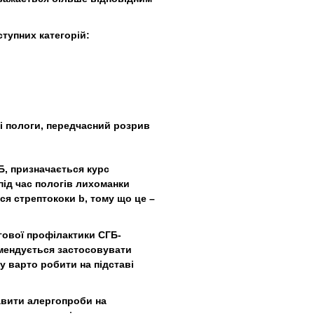
тупних категорій:
ні пологи, передчасний розрив
ГБ, призначається курс
під час пологів лихоманки
ся стрептококи b, тому що це –
ової профілактики СГБ-
комендується застосовувати
у варто робити на підставі
тавити алергопроби на