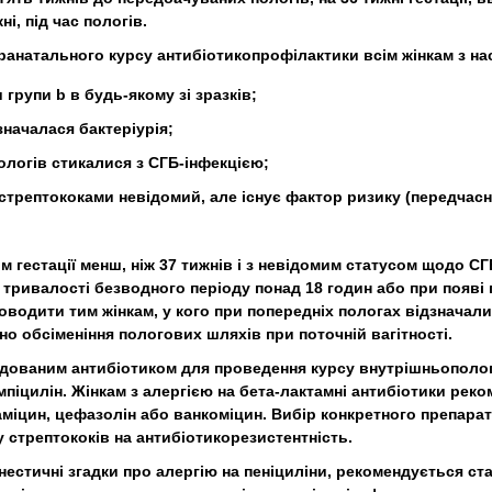
і, під час пологів.
анатального курсу антибіотикопрофілактики всім жінкам з нас
 групи b в будь-якому зі зразків;
дзначалася бактеріурія;
пологів стикалися з СГБ-інфекцією;
і стрептококами невідомий, але існує фактор ризику (передчас
ом гестації менш, ніж 37 тижнів і з невідомим статусом щодо С
 тривалості безводного періоду понад 18 годин або при появі 
роводити тим жінкам, у кого при попередніх пологах відзначали
о обсіменіння пологових шляхів при поточній вагітності.
дованим антибіотиком для проведення курсу внутрішньополог
ампіцилін. Жінкам з алергією на бета-лактамні антибіотики ре
даміцин, цефазолін або ванкоміцин. Вибір конкретного препарат
у стрептококів на антибіотикорезистентність.
мнестичні згадки про алергію на пеніциліни, рекомендується с