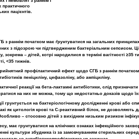
х і немовлят з раннім і
їх практичного
ких пацієнтів.
Б з раннім початком має ґрунтуватися на загальних принципах
ених з підозрою чи підтвердженим бактеріальним сепсисом. Ц
 зокрема – дітей, котрі народилися в терміні вагітності ≥35 ти
і, <35 тижнів.
прийнятний профілактичний ефект щодо СГБ з раннім початком,
біотиків пеніциліну, цефазоліну, або ампіциліну.
тичної реакції на бета-лактамні антибіотики, слід призначати
иратися на них не можна, тому що недостатньо доказів щодо їх
ції грунтується на бактеріологічному дослідженні крові або сп
такі як цитологія крові та C-реактивний білок, не дозволяють 
 Особливо – стосовно дітей з вихідним низьким ризиком інфіку
есу, має грунтуватися на клінічних ознаках інфекційного захв
енні культури збудника із за замовчуванням стерильних середо
нтранатальна антибіотикопрофілактика не захищає.