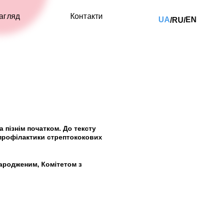
агляд
Контакти
UA
EN
RU
/
/
 пізнім початком. До тексту
 профілактики стрептококових
народженим, Комітетом з