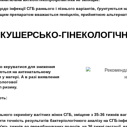
щодо інфекції СГБ раннього і пізнього варіантів, ґрунтуються 
Кращим препаратом вважається пеніцилін, прийнятною альтернат
АКУШЕРСЬКО-ГІНЕКОЛОГІЧ
но керуватися для зниження
ються на антенатальному
 у матері. А в разі виявлення
ологової
п ризику.
ють:
ного скринінгу вагітних жінок СГБ, зміщене з 35-36 тижнів вагі
и точність результатів бактеріологічного аналізу на СГБ-інф
п'ять тижнів до передбачуваних пологів, на 36 тижні гестації,