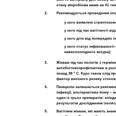
стану мікробіома мами на 41 тижн
Рекомендується проведення інтр
у кого виявлені стрептококи
у кого під час вагітності ві
у кого діти від попередніх 
у кого статус інфікованост
навколоплідного міхура);
Жінкам під час пологів з термін
антибіотикопрофілактики в разі
понад 38 ° C. Курс також слід п
фактор високого ризику стосовн
Пеніцилін залишається рекомен
інфекції, альтернатива йому – 
один із трьох препаратів: клін
результатів дослідження ізолят
Вагітним жінкам, які мають ана