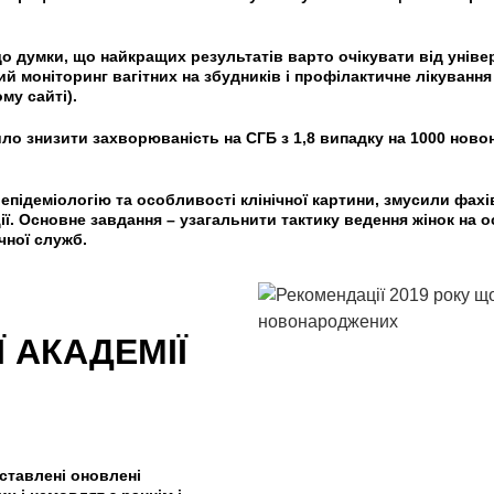
до думки, що найкращих результатів варто очікувати від унів
ий моніторинг вагітних на збудників і профілактичне лікування
му сайті).
о знизити захворюваність на СГБ з 1,8 випадку на 1000 новон
 епідеміологію та особливості клінічної картини, змусили фахі
. Основне завдання – узагальнити тактику ведення жінок на о
чної служб.
 АКАДЕМІЇ
дставлені оновлені