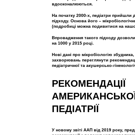
вдосконалюються.
На початку 2000-х, педіатри прийшли 
підходу. Основа його – мікробіологічн
(подробиці можна подивитися на нашо
Впровадження такого підходу дозволил
на 1000 у 2015 році.
Нові дані про мікробіологію збудника,
захворювань переглянути рекомендації
педіатричної та акушерсько-гінекологі
РЕКОМЕНДАЦІЇ
АМЕРИКАНСЬКОЇ
ПЕДІАТРІЇ
У новому звіті ААП від 2019 року, пре