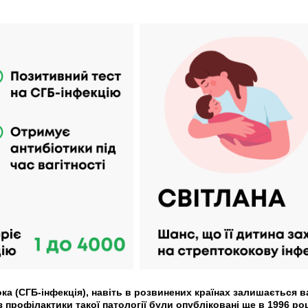
ока (СГБ-інфекція), навіть в розвинених країнах залишається
профілактики такої патології були опубліковані ще в 1996 роц