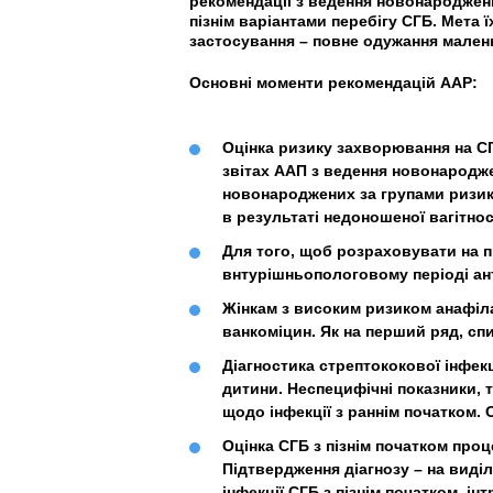
рекомендації з ведення новонароджени
пізнім варіантами перебігу СГБ. Мета 
застосування – повне одужання малень
Основні моменти рекомендацій AAP:
Оцінка ризику захворювання на СГ
звітах ААП з ведення новонародж
новонароджених за групами ризику,
в результаті недоношеної вагітност
Для того, щоб розраховувати на 
внтурішньопологовому періоді анти
Жінкам з високим ризиком анафілак
ванкоміцин. Як на перший ряд, сп
Діагностика стрептококової інфек
дитини. Неспецифічні показники, 
щодо інфекції з раннім початком.
Оцінка СГБ з пізнім початком проц
Підтвердження діагнозу – на виділ
інфекції СГБ з пізнім початком, і