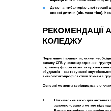
Деталі антибактеріальної терапії 
хворої дитини (вік, маса тіла). 
РЕКОМЕНДАЦІЇ 
КОЛЕДЖУ
Переглянуті принципи, якими необхід
ризику СГБ у новонароджених, ґрунту
скринінгу флори піхви та прямої кишки
збудників – застосуванні внутрішньоп
антибіотикопрофілактики жінкам з гру
Основні моменти керівництва включа
Оптимальне вікно для антенаталь
запропоновано з метою підвищит
Взяття матеріалу для посіву за 