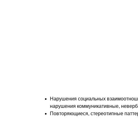
Также важным моментом считается деф
на этапе вынашивания и его недостаток
детства у ребенка. Холекальциферол, хо
модификатором функций мозга, приним
серотонина – нейромедиатора, отвечаю
поведение.
Клинические симптомы
В качестве инструмента ранней диагнос
and Statistical Manual of Mental Disorder
Методика призвана стандартизировать 
1994 году. Главное отличие методики 20
дезинтегративного расстройства, синдро
В основе DSM-V лежит разделение симп
Нарушения социальных взаимоотношен
нарушения коммуникативные, невербал
Повторяющиеся, стереотипные патте
В таблице № 1 представлены основные 
характер и на роль всеобъемлющей не 