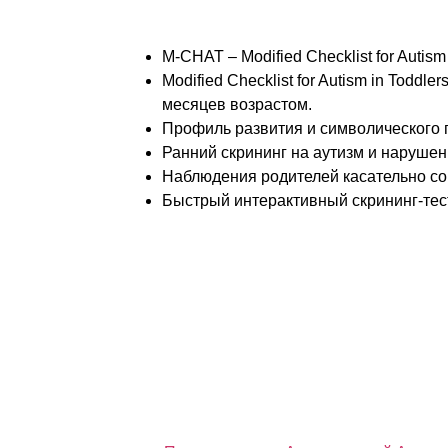
В клинической практике находят приме
M-CHAT – Modified Checklist for Autism
Modified Checklist for Autism in Toddl
месяцев возрастом.
Профиль развития и символического пове
Ранний скрининг на аутизм и нарушения
Наблюдения родителей касательно социа
Быстрый интерактивный скрининг-тест на
Перечисленные в списке методики пред
материале (адрес смотрите в конце теку
Анкетирование стоит проводить ежегод
месяцев до верификации или снятия ди
Детей из группы риска нужно привлека
инструментальные, психологические мет
Оптимальным стоит считать принятие п
и во младенчестве, которое сейчас сов