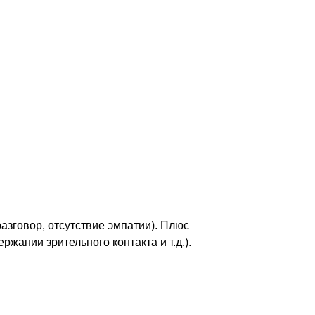
 были предложены критерии Diagnostic
ыдущей (DSM-IV), разработанной еще в
 синдрома Аспергера, детского
зговор, отсутствие эмпатии). Плюс
ании зрительного контакта и т.д.).
женная информация носит обзорный