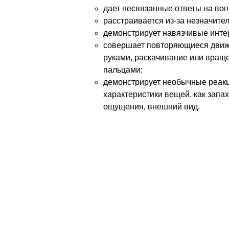
дает несвязанные ответы на воп
расстраивается из-за незначите
демонстрирует навязчивые инте
совершает повторяющиеся движе
руками, раскачивание или вращ
пальцами;
демонстрирует необычные реакци
характеристики вещей, как запах
ощущения, внешний вид.
Проблема в том, что врач, за короткое
ребенок, попав в незнакомую среду, мо
Педиатрам стоит уделять больше внима
изложенные выше “красные флажки”.
Для удобства, можно использовать анк
средств цифровой коммуникации.