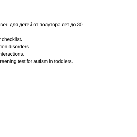
тивен для детей от полутора лет до 30
checklist.
on disorders.
teractions.
ing test for autism in toddlers.
них можно найти в оригинальном
ые результаты – опрашивать каждые 6
именяются доступные
 и приступить к его коррекции.
цита витамина D на этапе беременности