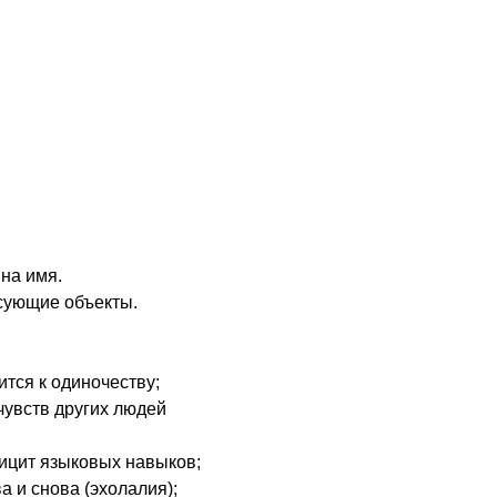
результаты тестирования, данные инструментальных ме
оцесс, нужно уметь отобрать детей с подозрением на 
рачей.
мендует проводить скрининг всех детей на наличие си
сещений врача или ребенка на дому, уже начиная с 18 
еского спектра, свидетельствующие о высоком риске 
 на имя.
есующие объекты.
ится к одиночеству;
увств других людей
фицит языковых навыков;
а и снова (эхолалия);