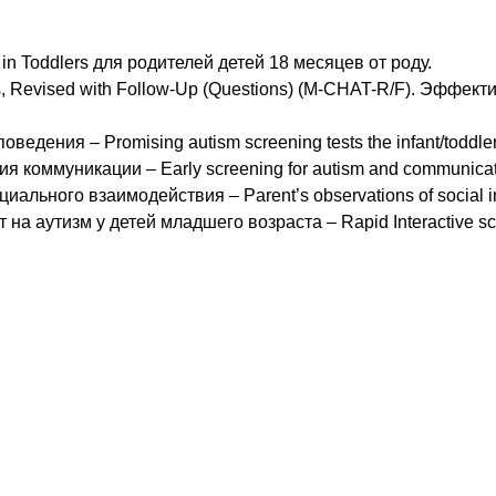
нение унифицированные опросники, такие как:
 in Toddlers для родителей детей 18 месяцев от роду.
ers, Revised with Follow-Up (Questions) (M-CHAT-R/F). Эффек
дения – Promising autism screening tests the infant/toddler 
 коммуникации – Early screening for autism and communicati
льного взаимодействия – Parent’s observations of social in
 аутизм у детей младшего возраста – Rapid Interactive screen
ставляют собой опросники для родителей. Ссылки на 
щей статьи).
но. А родителей детей, демонстрирующих сомнительн
агноза.
ть к дальнейшему диагностическому поиску. Здесь пр
одики. Цель – установить как можно ранее диагноз РАС
рофилактических мер. В частности, восполнение дефи
ершенно не является проблемой.