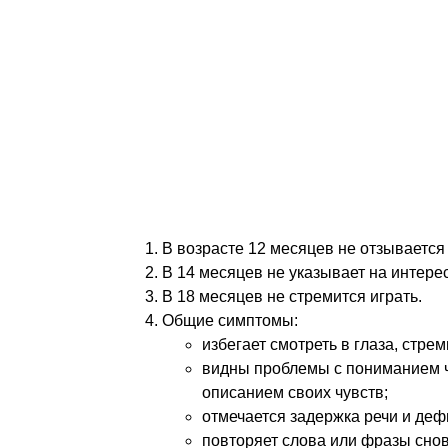
анамнеза (в том числе и семейного), 
Но, чтоб запустить диагностический пр
тестируемых пациентов и нагрузку на в
Скрининг и диагностика
Американская Академия педиатрии реко
Делать это можно во время плановых по
Ранние симптомы расстройств аутистич
В возрасте 12 месяцев не отзывается
В 14 месяцев не указывает на интер
В 18 месяцев не стремится играть.
Общие симптомы:
избегает смотреть в глаза, стрем
видны проблемы с пониманием ч
описанием своих чувств;
отмечается задержка речи и де
повторяет слова или фразы снов