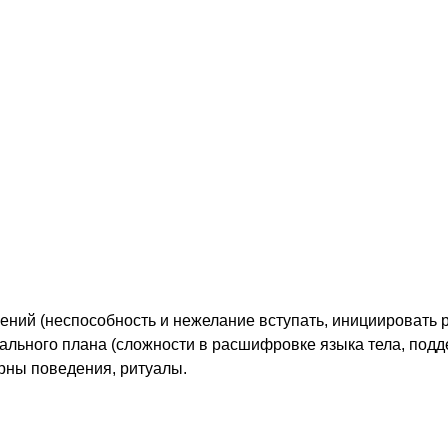
ицит витамина D у мамы
 в периоде раннего
ть сам и не является
ает участие в обмене
щего за социальное
тики расстройств аутистического спектра, в 2013 году
s, пятого пересмотра (DSM-V).
диагностические критерии РАС и пришла на смену пред
13 года в том, что в ней уже нет отдельно вынесенных
ма Туретта, Ретта и других.
томов РАС на две категории:
ий (неспособность и нежелание вступать, инициировать ра
ьного плана (сложности в расшифровке языка тела, поддерж
рны поведения, ритуалы.
критерии диагностики РАС. Сразу заметим, что изло
претендует.