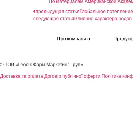
По материалам Американской Акаде
предыдущая статья
Глобальное потепление
следующая статья
Влияние характера родов 
Про компанию
Продукц
© ТОВ «Геолік Фарм Маркетинг Груп»
Доставка та оплата
Договір публічної оферти
Політика конф