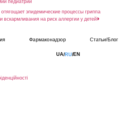
мии педиатрии
 отягощает эпидемические процессы гриппа
и вскармливания на риск аллергии у детей
ия
Фармаконадзор
Статьи/Блог
UA
EN
RU
/
/
іденційності