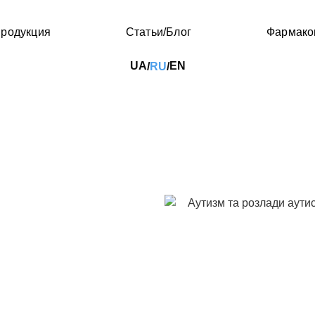
родукция
Статьи/Блог
Фармако
UA
EN
RU
/
/
ойства аутистического
ода
(РАС) представляют собой
го развития. Врачи
 нарушениям, хотя в
не однозначны. Общими
оммуникативные
едения и действий, куда
а нормы и качества.
ежегодно финансовых
, чем суммарно