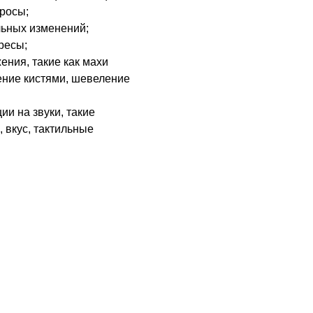
росы;
льных изменений;
ресы;
ния, такие как махи
ение кистями, шевеление
и на звуки, такие
, вкус, тактильные
 время осмотра и контакта с ребенком, может просто н
жет сменить свое поведение, оставив капризность, впл
ния опросу родителей, задавая вопросы касательно по
еты-опросники. И распространять их не только в бума