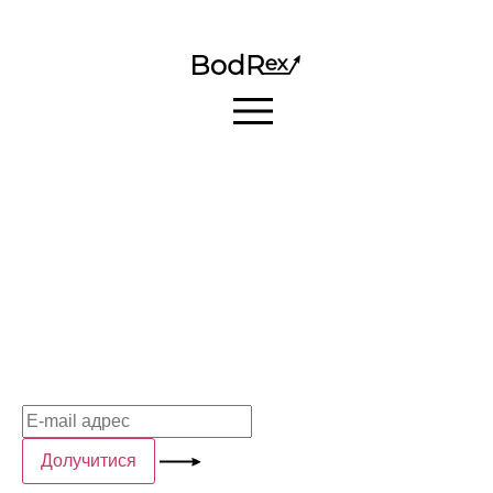
Контакты
+38 044 239–26–41
office@gfmg.ua
02081, Украіна, Київ, вул. Урлівська,
23б, приміщення 241
Присоединиться к нам