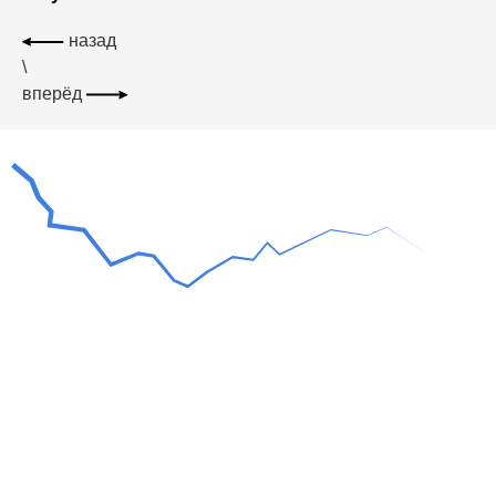
назад
\
вперёд
элементы, дающие мужчинам силу
Энергия компонентов Бодрекс
Прирост энергичности, повышение иммунитета,
улучшение интеллектуальных ресурсов, а для
мужчин – потенция новых качеств – все эти
эффекты препарат оказывает благодаря
сбалансированному составу.
Компоненты препарата выверены в оптимальные
количества, дополняют и усиливают действие друг
друга. Благодаря этому мы получаем практический
ответ на вопрос, как укрепить иммунитет, как
добиться улучшения эрекции мужчинам, как
восстановить остроту разума, крепость памяти и
интеллектуальную работоспособность.
Бодрекс – комплекс аминокислот, витаминов и
гинкго билоба Эффекты комплексного лекарства