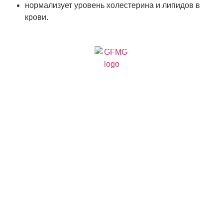
нормализует уровень холестерина и липидов в
крови.
Если вы хотите еще узнать о наших препаратах
Прирост энергичности,
повышение иммунитета,
улучшение
интеллектуальных
ресурсов, а для мужчин
– потенция новых
качеств – все эти
эффекты препарат