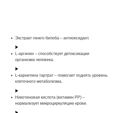
реализуются на самом глубоком, клеточном уровне.
Разнонаправленное оздоровительное действие
Бодрекс оказывает благодаря сбалансированному
составу: комплекс необходимых и дефицитных
аминокислот, антиоксидантов и природных
компонентов сухого экстракта гинкго билоба.
Экстракт гинкго билоба – антиоксидант.
L-аргинин – способствует детоксикации
организма человека.
L-карнитина тартрат – помогает поднять уровень
клеточного метаболизма.
Никотиновая кислота (витамин РР) –
нормализует микроциркуляцию крови.