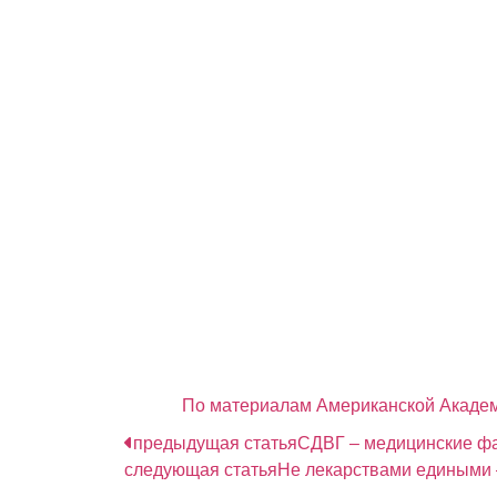
Заключение и выв
Гипераммониемия на фоне нормальных
ограничиваясь гематологическими паци
на микроорганизмы рода Ureaplasma и 
В лабораторных условиях на мышах и п
сниженного иммунитета и обнаружения 
гипераммониемия.
С началом лихорадки, особенно – у но
бактериологическое обследование и ПЦ
До получения результатов анализов, с
демонстрируют достаточную чувствите
С исчезновением из анализов уреаплазм
По материалам Американской Акаде
предыдущая статья
СДВГ – медицинские фа
следующая статья
Не лекарствами едиными 