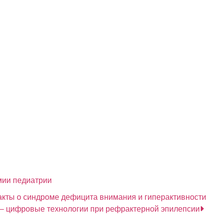
оды
 функциональных проб печени, у пациентов с выраж
ентами и людьми с пересаженными органами, должна 
Mycoplasma.
ри проведении аутопсических исследованиях, было по
генетического материала уреаплазм в образцах крови,
ворожденных (часто вызывается стрептококками), нео
Р.
тоит в схему антибиотикотерапии включить фторхинол
льность.
, у таких пациентов нормализуется и уровень аммиака
мии педиатрии
кты о синдроме дефицита внимания и гиперактивности
– цифровые технологии при рефрактерной эпилепсии