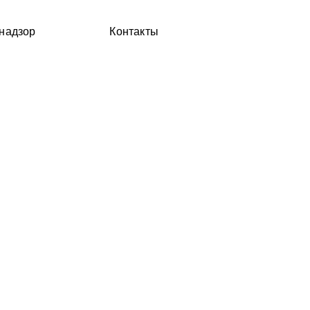
надзор
Контакты
енной инфекции
нтации паренхиматозных органов,
е осложнение развивается даже на фоне
ими показателями смертности (более
ь катаболических процессов,
нфекция Ureaplasma parvum.