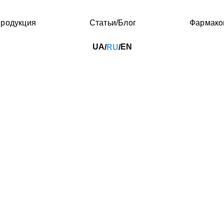
родукция
Статьи/Блог
Фармако
UA
EN
RU
/
/
я на фоне уреаплазм
итных лиц
кое явление, встречающееся у людей после транспла
качественных процессов в кроветворной системе. Тако
ей без обменных нарушений, и характеризуется высок
таких пациентов рассматривали чрезмерную активност
. Неожиданным провоцирующим фактором оказалась и
й гипераммониемии