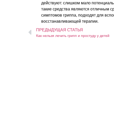
действуют: слишком мало потенциаль
такие средства являются отличным с
симптомов гриппа, подходят для вспо
восстанавливающей терапии.
ПРЕДЫДУЩАЯ СТАТЬЯ
Как нельзя лечить грипп и простуду у детей
свяжитесь с нами
контакты
Не является лекар
рекомендуется прок
ЧАО "Технолог" Укра
Старая прорезная,8
Эксклюзивный дист
Україна, 02094, м. К