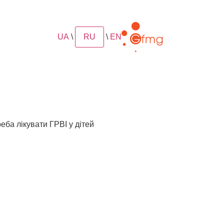
UA
\
RU
\
EN