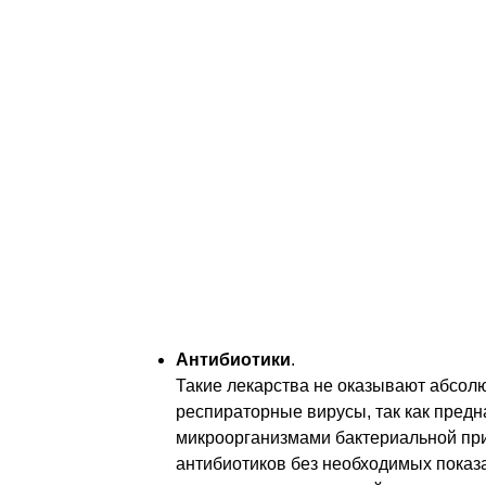
СТАТьЯ
Как не следует 
Среди всех случаев острых респиратор
возникают вследствие вирусных пораж
дыхательных путей. Поэтому важно знат
не следует лечить с помощью таких пре
Антибиотики
.
Такие лекарства не оказывают абсолю
респираторные вирусы, так как пред
микроорганизмами бактериальной пр
антибиотиков без необходимых показа