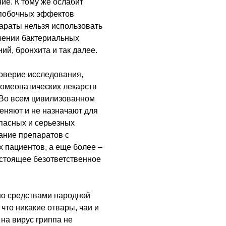
ие. К тому же ослабит
 побочных эффектов
араты нельзя использовать
ечении бактериальных
й, бронхита и так далее.
оверие исследования,
гомеопатических лекарств
 Во всем цивилизованном
еняют и не назначают для
опасных и серьезных
вание препаратов с
 пациентов, а еще более –
стоящее безответственное
но средствами народной
что никакие отвары, чаи и
на вирус гриппа не