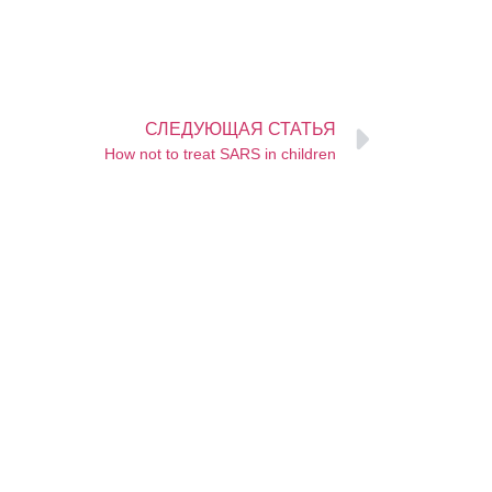
СЛЕДУЮЩАЯ СТАТЬЯ
How not to treat SARS in children
 употреблением
м. Производитель:
г. Умань, ул.
м Маркетинг Груп»