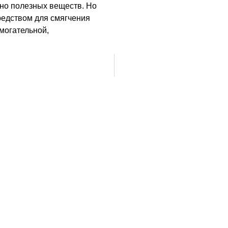
но полезных веществ. Но
редством для смягчения
могательной,
ственным средством. Перед
онсультироваться с врачо
ина, 20300 Черкасская обл., 
рибьютор: ТОВ «Геолік Фар
иїв, вул. Магнітогорська, б.1