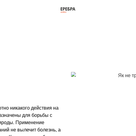
лечить ОРВИ у детей
ных инфекций, более 90%
ений верхних
ь, что ни грипп, ни ОРВИ
паратов:
тно никакого действия на
назначены для борьбы с
ироды. Применение
ний не вылечит болезнь, а