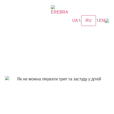
UA
\
RU
\
EN
СТАТьЯ
Как снизить риск
заражения гриппом и
ОРВИ у детей?
Кроме этого, для профилактики гриппа, ОРВИ и
повышения общего иммунитета, в детском
возрасте можно использовать эффективные и
безопасные растительные средства, например –
противовирусный препарат растительного
происхождения – «Еребра®».