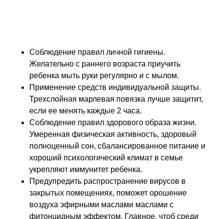
Ключевыми мерами, направленными на
предупреждение гриппа у детей, особенно –
раннего возраста, является неспецифическая
профилактика:
Соблюдение правил личной гигиены.
Желательно с раннего возраста приучить
ребенка мыть руки регулярно и с мылом.
Применение средств индивидуальной защиты.
Трехслойная марлевая повязка лучше защитит,
если ее менять каждые 2 часа.
Соблюдение правил здорового образа жизни.
Умеренная физическая активность, здоровый
полноценный сон, сбалансированное питание и
хороший психологический климат в семье
укрепляют иммунитет ребенка.
Предупредить распространение вирусов в
закрытых помещениях, поможет орошение
воздуха эфирными маслами маслами с
фитонцидным эффектом. Главное, чтоб среди