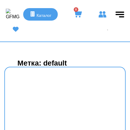
0
Каталог
UA
|
RU
Метка: default