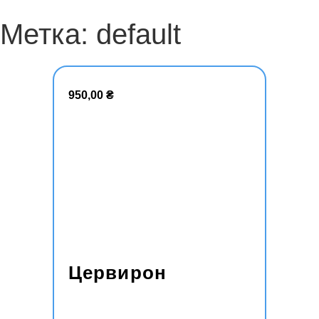
Метка: default
950,00
₴
Цервирон
В