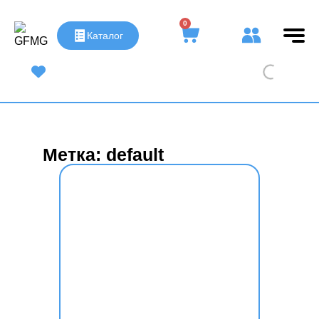
0
Каталог
UA
|
RU
Метка: default