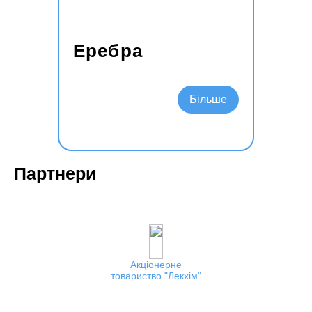
Еребра
Подробнее
Партнери
Акціонерне
товариство
Лекхім