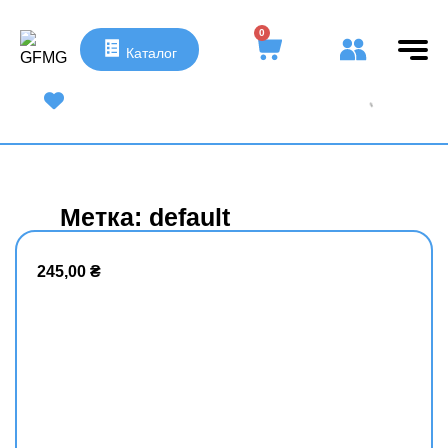
0
Каталог
UA
|
RU
Метка: default
245,00
₴