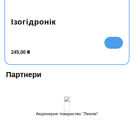
Ізогідронік
В
ко
245,00
₴
рз
ин
у
Партнери
Акціонерне товариство
Лекхім