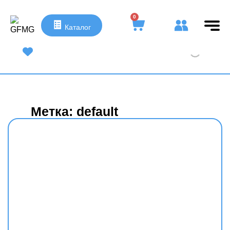
0
Каталог
UA
|
RU
Метка: default