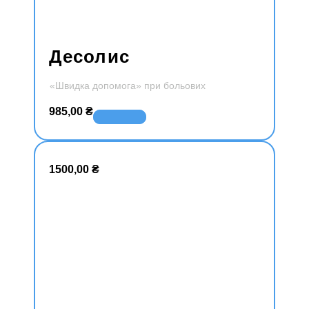
Десолис
«Швидка допомога» при больових
симптомах запалення сечовивідних шляхів.
985,00
₴
В корзину
1500,00
₴