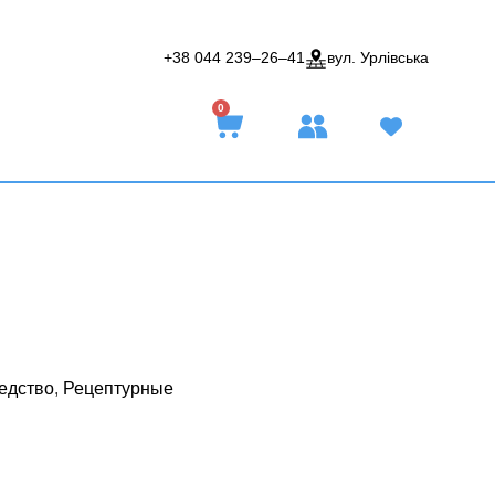
+38 044 239–26–41
вул. Урлівська
0
едство
,
Рецептурные