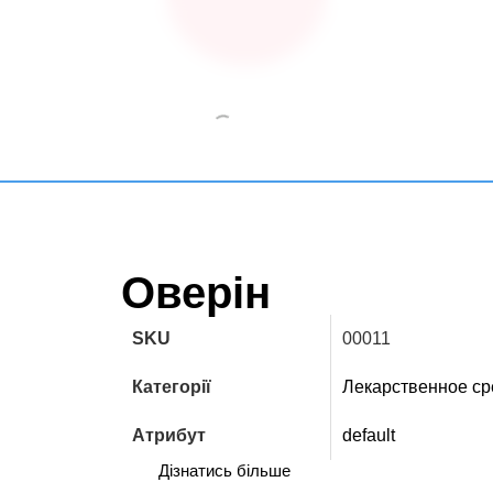
Оверін
SKU
00011
Категорії
Лекарственное ср
Атрибут
default
Дізнатись більше