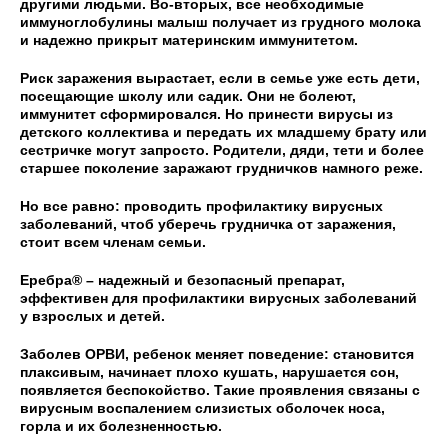
другими людьми. Во-вторых, все необходимые
иммуноглобулины малыш получает из грудного молока
и надежно прикрыт материнским иммунитетом.
Риск заражения вырастает, если в семье уже есть дети,
посещающие школу или садик. Они не болеют,
иммунитет сформировался. Но принести вирусы из
детского коллектива и передать их младшему брату или
сестричке могут запросто. Родители, дяди, тети и более
старшее поколение заражают грудничков намного реже.
Но все равно: проводить профилактику вирусных
заболеваний, чтоб уберечь грудничка от заражения,
стоит всем членам семьи.
Еребра® – надежный и безопасный препарат,
эффективен для профилактики вирусных заболеваний
у взрослых и детей.
Заболев ОРВИ, ребенок меняет поведение: становится
плаксивым, начинает плохо кушать, нарушается сон,
появляется беспокойство. Такие проявления связаны с
вирусным воспалением слизистых оболочек носа,
горла и их болезненностью.