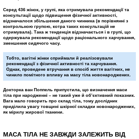
Серед 436 жінок, у групі, яка отримувала рекомендації та
консультації щодо підвищення фізичної активності,
відзначалося збільшення даного чинника (в порівнянні з
контрольною групою, котра таких консультацій не
отримувала). Така ж тенденція відзначається і в групі, що
одержувала рекомендації щодо раціонального харчування,
зменшення сидячого часу.
Тобто, вагітні жінки сприймали й реалізовували
рекомендації з фізичної активності та харчування.
Однак, проведене втручання в спосіб життя вагітних, не
чинило помітного впливу на масу тіла новонароджених.
Докторка ван Поппель припустила, що визначення маси
тіла при народженні – не такий уже й об’єктивний показник.
Вага мало говорить про склад тіла, тому дослідник
приділила увагу товщині шкірної складки новонароджених,
як мірилу жирової тканини.
МАСА ТІЛА НЕ ЗАВЖДИ ЗАЛЕЖИТЬ ВІД