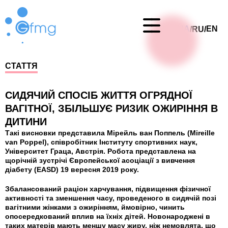
UA
EN
RU
/
/
СТАТТЯ
СИДЯЧИЙ СПОСІБ ЖИТТЯ ОГРЯДНОЇ
ВАГІТНОЇ, ЗБІЛЬШУЄ РИЗИК ОЖИРІННЯ В
ДИТИНИ
Такі висновки представила Мірейль ван Поппель (Mireille
van Poppel), співробітник Інституту спортивних наук,
Університет Граца, Австрія. Робота представлена на
щорічній зустрічі Європейської асоціації з вивчення
діабету (EASD) 19 вересня 2019 року.
Збалансований раціон харчування, підвищення фізичної
активності та зменшення часу, проведеного в сидячій позі
вагітними жінками з ожирінням, ймовірно, чинить
опосередкований вплив на їхніх дітей. Новонароджені в
таких матерів мають меншу масу жиру, ніж немовлята, що