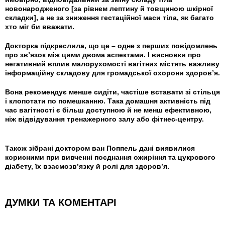
новонародженого [за рівнем лептину й товщиною шкірної
складки], а не за зниження гестаційної маси тіла, як багато
хто міг би вважати.
Докторка підкреслила, що це – одне з перших повідомлень
про зв’язок між цими двома аспектами. І висновки про
негативний вплив малорухомості вагітних містять важливу
інформаційну складову для громадської охорони здоров’я.
Вона рекомендує менше сидіти, частіше вставати зі стільця
і клопотати по помешканню. Така домашня активність під
час вагітності є більш доступною й не менш ефективною,
ніж відвідування тренажерного залу або фітнес-центру.
Також зібрані доктором ван Поппель дані виявилися
корисними при вивченні поєднання ожиріння та цукрового
діабету, їх взаємозв’язку й ролі для здоров’я.
ДУМКИ ТА КОМЕНТАРІ