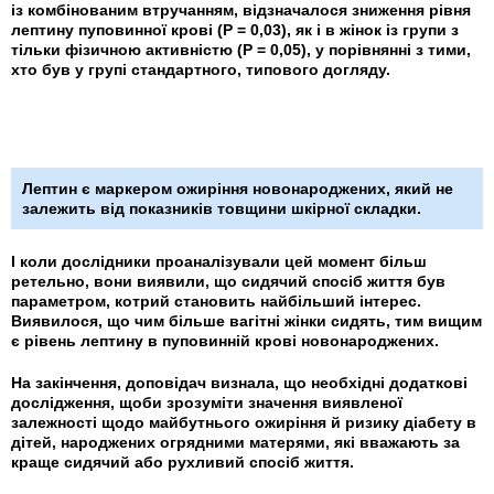
із комбінованим втручанням, відзначалося зниження рівня
лептину пуповинної крові (P = 0,03), як і в жінок із групи з
тільки фізичною активністю (P = 0,05), у порівнянні з тими,
хто був у групі стандартного, типового догляду.
Лептин є маркером ожиріння новонароджених, який не
залежить від показників товщини шкірної складки.
І коли дослідники проаналізували цей момент більш
ретельно, вони виявили, що сидячий спосіб життя був
параметром, котрий становить найбільший інтерес.
Виявилося, що чим більше вагітні жінки сидять, тим вищим
є рівень лептину в пуповинній крові новонароджених.
На закінчення, доповідач визнала, що необхідні додаткові
дослідження, щоби зрозуміти значення виявленої
залежності щодо майбутнього ожиріння й ризику діабету в
дітей, народжених огрядними матерями, які вважають за
краще сидячий або рухливий спосіб життя.