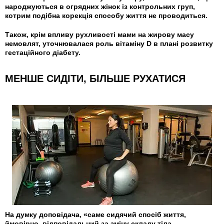
народжуються в огрядних жінок із контрольних груп,
котрим подібна корекція способу життя не проводиться.
Також, крім впливу рухливості мами на жирову масу
немовлят, уточнювалася роль вітаміну D в плані розвитку
гестаційного діабету.
МЕНШЕ СИДІТИ, БІЛЬШЕ РУХАТИСЯ
На думку доповідача, «саме сидячий спосіб життя,
ймовірно, відповідальний за зміну складу тіла