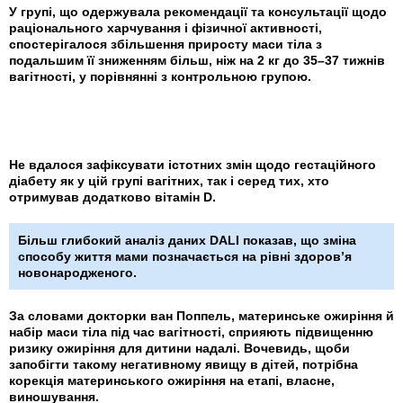
У групі, що одержувала рекомендації та консультації щодо
раціонального харчування і фізичної активності,
спостерігалося збільшення приросту маси тіла з
подальшим її зниженням більш, ніж на 2 кг до 35–37 тижнів
вагітності, у порівнянні з контрольною групою.
Не вдалося зафіксувати істотних змін щодо гестаційного
діабету як у цій групі вагітних, так і серед тих, хто
отримував додатково вітамін D.
Більш глибокий аналіз даних DALI показав, що зміна
способу життя мами позначається на рівні здоров’я
новонародженого.
За словами докторки ван Поппель, материнське ожиріння й
набір маси тіла під час вагітності, сприяють підвищенню
ризику ожиріння для дитини надалі. Вочевидь, щоби
запобігти такому негативному явищу в дітей, потрібна
корекція материнського ожиріння на етапі, власне,
виношування.