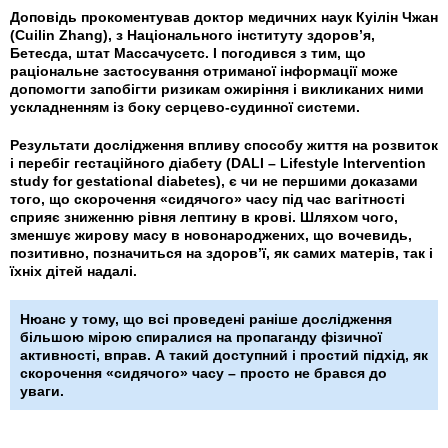
Доповідь прокоментував доктор медичних наук Куілін Чжан
(Cuilin Zhang), з Національного інституту здоров’я,
Бетесда, штат Массачусетс. І погодився з тим, що
раціональне застосування отриманої інформації може
допомогти запобігти ризикам ожиріння і викликаних ними
ускладненням із боку серцево-судинної системи.
Результати дослідження впливу способу життя на розвиток
і перебіг гестаційного діабету (DALI – Lifestyle Intervention
study for gestational diabetes), є чи не першими доказами
того, що скорочення «сидячого» часу під час вагітності
сприяє зниженню рівня лептину в крові. Шляхом чого,
зменшує жирову масу в новонароджених, що вочевидь,
позитивно, позначиться на здоров’ї, як самих матерів, так і
їхніх дітей надалі.
Нюанс у тому, що всі проведені раніше дослідження
більшою мірою спиралися на пропаганду фізичної
активності, вправ. А такий доступний і простий підхід, як
скорочення «сидячого» часу – просто не брався до
уваги.