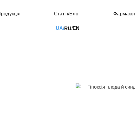
родукція
Статті/Блог
Фармако
UA
EN
RU
/
/
й синдром гіперактивно
ті (СДУГ) – широко
я, котре характеризується
ивністю та слабкою
ції психіки зберігаються і
паралельно зі СДУГ, такі
ади. Багатьом із них