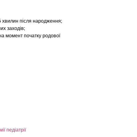
звитку СДУГ виявилися
 5 хвилин після народження;
их заходів;
на момент початку родової
язок між ситуаціями з раннім відшаруванням плаценти 
алися із гіпоксичними станами в допологовому періоді. У
20,9 %.
ати про вплив ішемії плода на ризик розвитку в подал
поксія – єдиний фактор ризику щодо СДУГ. І це вкотре п
ї педіатрії