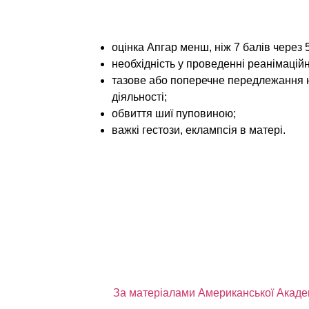
Найбільш вагомими чинниками щодо ро
такі:
оцінка Апгар менш, ніж 7 балів через
необхідність у проведенні реанімаційн
тазове або поперечне передлежання 
діяльності;
обвиття шиї пуповиною;
важкі гестози, еклампсія в матері.
Дослідникам не вдалося встановити зв’
У цілому, серед дітей зі СДУГ, 24 % стик
девіацій, ішемічні явища відзначалися у 
Такі цифри дають можливість стверджув
дефіциту уваги в дитини.
Однак немає підстав стверджувати, що гі
патології.
За матеріалами Американської Академі