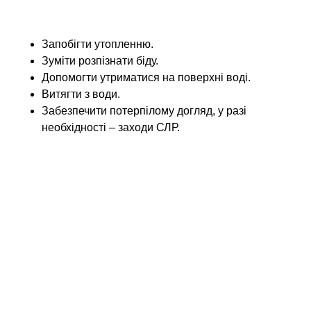
Запобігти утопленню.
Зуміти розпізнати біду.
Допомогти утриматися на поверхні воді.
Витягти з води.
Забезпечити потерпілому догляд, у разі
необхідності – заходи СЛР.
У разі настання утоплення, найбільш ефективним
засобом допомоги є проведення комплексу СЛР і
якомога швидше доставлення потерпілого до
медичного закладу.
Роль дорослих
На початку статті вже згадувалося, що
забезпечення безпеки дітей на воді вимагає
злагоджених дій різних категорій дорослих. Тепер