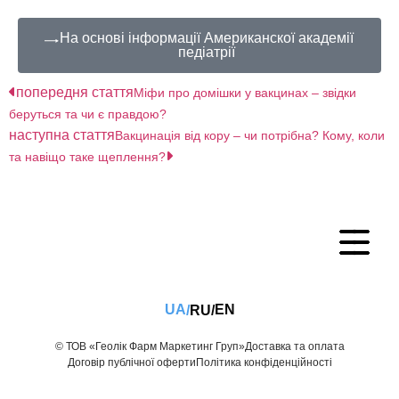
На основі інформації Американскої академії
педіатрії
попередня стаття
Міфи про домішки у вакцинах – звідки
беруться та чи є правдою?
наступна стаття
Вакцинація від кору – чи потрібна? Кому, коли
та навіщо таке щеплення?
UA
EN
RU
/
/
© ТОВ «Геолік Фарм Маркетинг Груп»
Доставка та оплата
Договір публічної оферти
Політика конфіденційності