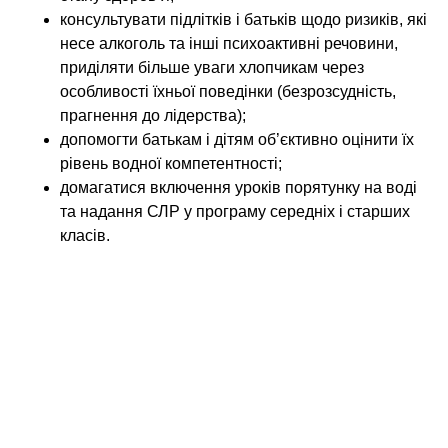
консультувати підлітків і батьків щодо ризиків, які
несе алкоголь та інші психоактивні речовини,
приділяти більше уваги хлопчикам через
особливості їхньої поведінки (безрозсудність,
прагнення до лідерства);
допомогти батькам і дітям об’єктивно оцінити їх
рівень водної компетентності;
домагатися включення уроків порятунку на воді
та надання СЛР у програму середніх і старших
класів.
Педіатрам також під силу скоординувати
громадські інститути в регіоні своєї роботи. Через
засоби масової інформації домагатися, щоб
оператори водного відпочинку (аквапарки,
басейни), здійснювали свою діяльність тільки на
ліцензійній основі, з дотриманням усіх правил
безпеки на своїх об’єктах.
До речі, на тематичній сторінці нашого сайту,
можна почитати про вимоги безпеки до водних
об’єктів.