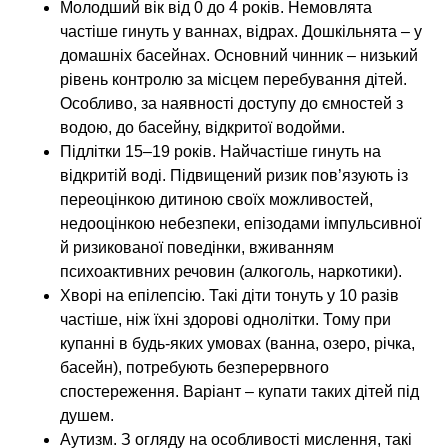
Молодший вік від 0 до 4 років. Немовлята
частіше гинуть у ваннах, відрах. Дошкільнята – у
домашніх басейнах. Основний чинник – низький
рівень контролю за місцем перебування дітей.
Особливо, за наявності доступу до ємностей з
водою, до басейну, відкритої водойми.
Підлітки 15–19 років. Найчастіше гинуть на
відкритій воді. Підвищений ризик пов’язують із
переоцінкою дитиною своїх можливостей,
недооцінкою небезпеки, епізодами імпульсивної
й ризикованої поведінки, вживанням
психоактивних речовин (алкоголь, наркотики).
Хворі на епілепсію. Такі діти тонуть у 10 разів
частіше, ніж їхні здорові однолітки. Тому при
купанні в будь-яких умовах (ванна, озеро, річка,
басейн), потребують безперервного
спостереження. Варіант – купати таких дітей під
душем.
Аутизм. З огляду на особливості мислення, такі