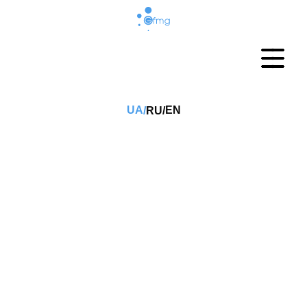
UA
EN
RU
/
/
СТАТТЯ
Запобігти
утопленню –
уникнути трагедії
завдяки простим
порадам