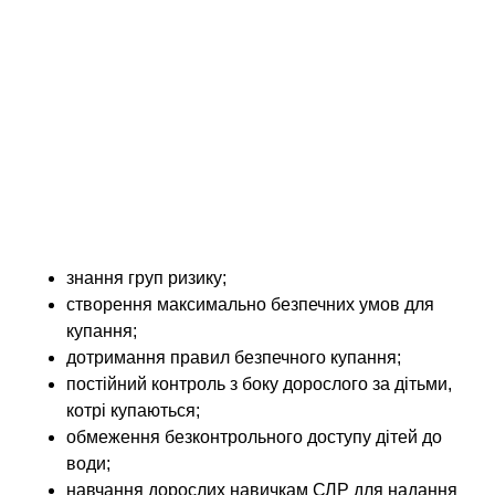
невідкладної допомоги, жертви нефатального
утоплення повністю відновлюються. Однак,
відсутність адекватної допомоги протягом 6
хвилин й більше з моменту занурення під воду,
прямо пов’язана з розвитком важкого стійкого
неврологічного дефіциту.
Щоби реалізувати на практиці ефективні
профілактичні заходи щодо запобігання випадкам
утоплення, необхідно взяти до уваги низку
моментів:
знання груп ризику;
створення максимально безпечних умов для
купання;
дотримання правил безпечного купання;
постійний контроль з боку дорослого за дітьми,
котрі купаються;
обмеження безконтрольного доступу дітей до
води;
навчання дорослих навичкам СЛР для надання