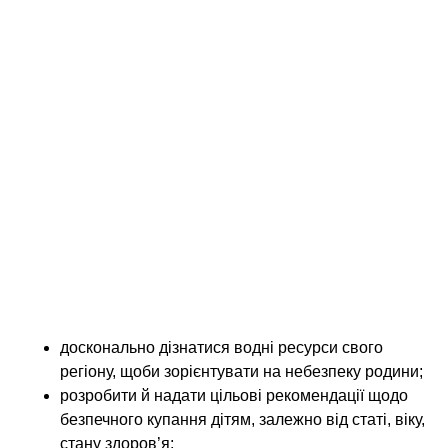
щоби прочитати повідомлення на телефоні.
У разі перебування в човні, басейні, просто біля
води – дітям потрібно обов’язково одягати
рятувальний жилет. І необхідно пам’ятати про
ризик утоплення в холодну пору року,
випускаючи дитину покататися на ковзанах,
погуляти біля замерзлої, чи не скутої льодом,
річки.
Педіатри
Ніхто не вимагає від лікарів стежити за купанням
усіх дітей на дільниці. Але внести істотний внесок
у зниження ризику утоплення, вони все ж можуть:
досконально дізнатися водні ресурси свого
регіону, щоби зорієнтувати на небезпеку родини;
розробити й надати цільові рекомендації щодо
безпечного купання дітям, залежно від статі, віку,
стану здоров’я;