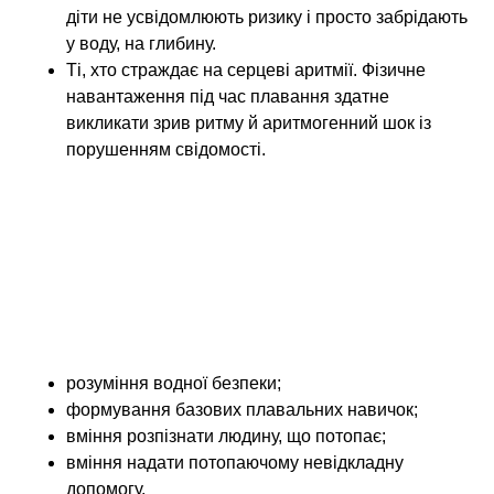
діти не усвідомлюють ризику і просто забрідають
у воду, на глибину.
Ті, хто страждає на серцеві аритмії. Фізичне
навантаження під час плавання здатне
викликати зрив ритму й аритмогенний шок із
порушенням свідомості.
Забезпечення водної
компетентності
Водна компетентність – це здатність передбачати
ситуації, небезпечні по утопленню й навички їх
уникати, переживати. Поняття це включає в себе
декілька компонентів:
розуміння водної безпеки;
формування базових плавальних навичок;
вміння розпізнати людину, що потопає;
вміння надати потопаючому невідкладну
допомогу.