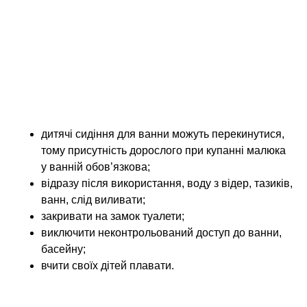
розглянемо це питання трохи докладніше.
Батьки та члени сім’ї
Ні на один момент не залишати без нагляду
маленьких дітей, забороняється передоручати
нагляд за ними більш старшим дітям. Особливо,
якщо неподалік є ванна, басейн, канава, річка,
озеро, просто глибока калюжа.
дитячі сидіння для ванни можуть перекинутися,
тому присутність дорослого при купанні малюка
у ванній обов’язкова;
відразу після використання, воду з відер, тазиків,
ванн, слід виливати;
закривати на замок туалети;
виключити неконтрольований доступ до ванни,
басейну;
вчити своїх дітей плавати.
Дорослі, які спостерігають за дітьми, котрі
купаються, не повинні відволікатися. Навіть на те,