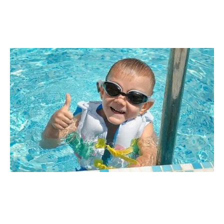
Як інструмент ранньої діагностики розладів
аутистичного спектра, у 2013 році було
запропоновано критерії Diagnostic and Statistical
Manual of Mental Disorders, п’ятого перегляду
(DSM-V).
Загибель дітей на воді є однією з найбільш
значущих причин дитячої смертності. У США,
щорічно з причини утоплення гине близько 1000
дітей. Для прикладу, за купальний сезон 2018 року,
в Україні потонули понад 200 дітей – прим.