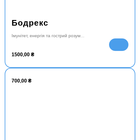
Бодрекс
Імунітет, енергія та гострий розум
До
да
1500,00
₴
ти
в
ко
ш
700,00
₴
ик