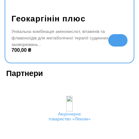
Геокаргінін плюс
Унікальна комбінація амінокислот, вітамінів та
флавоноїдів для метаболічної терапії судинних
До
захворювань
да
700,00
₴
ти
в
ко
Партнери
ш
ик
Акціонерне
товариство
Лекхім