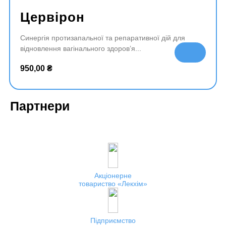
Цервірон
Синергія протизапальної та репаративної дій для
відновлення вагінального здоров’я
До
да
950,00
₴
ти
в
ко
Партнери
ш
ик
Акціонерне
товариство
Лекхім
Підприємство