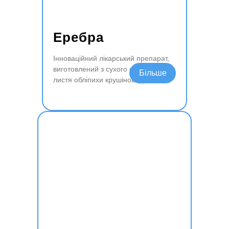
Еребра
Інноваційний лікарський препарат,
виготовлений з сухого екстракту
Читати далі
листя обліпихи крушіновидної