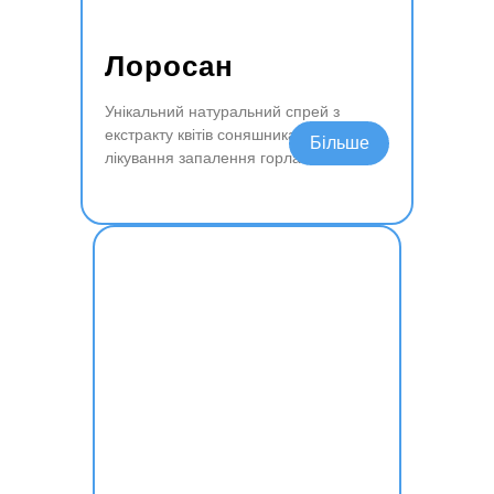
Лоросан
Унікальний натуральний спрей з
екстракту квітів соняшника для
Читати далі
лікування запалення горла.