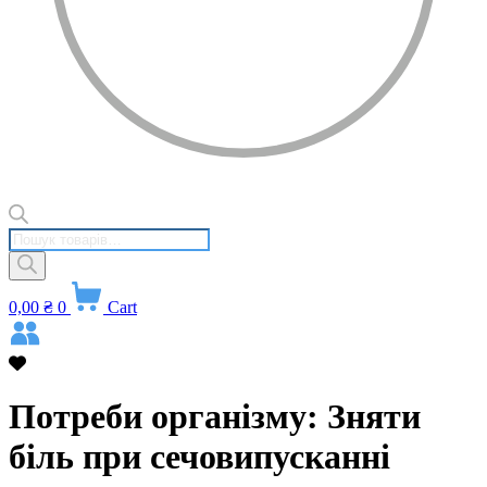
Пошук
товарів
0,00
₴
0
Cart
Потреби організму: Зняти
біль при сечовипусканні