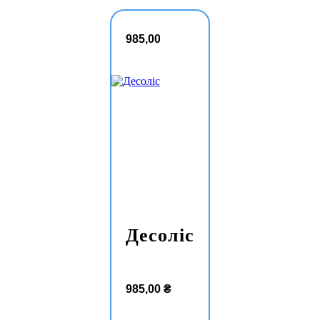
985,00
₴
Десоліс
985,00
₴