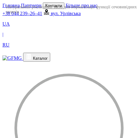
Головна
Партнери
Більше про нас
Контакти
Натуральний рослинний засіб для нормалізації функції сечовивідних
шляхів
+38 044 239–26–41
вул. Урлівська
UA
|
RU
Каталог