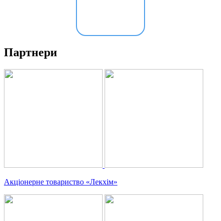
Додати
в
кошик
Партнери
Акціонерне товариство
Лекхім