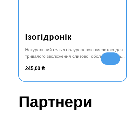
Ізогідронік
Натуральний гель з гіалуроновою кислотою для
тривалого зволоження слизової оболонки носа
До
да
245,00
₴
ти
в
ко
ш
Партнери
ик