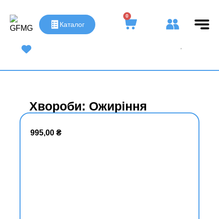
0
Каталог
UA
|
RU
Хвороби: Ожиріння
995,00
₴