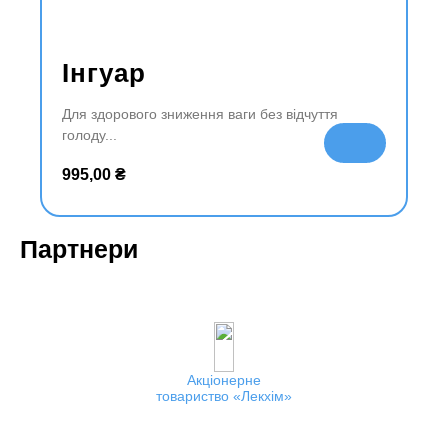
Інгуар
Для здорового зниження ваги без відчуття
голоду
До
да
995,00
₴
ти
в
ко
Партнери
ш
ик
Акціонерне
товариство
Лекхім