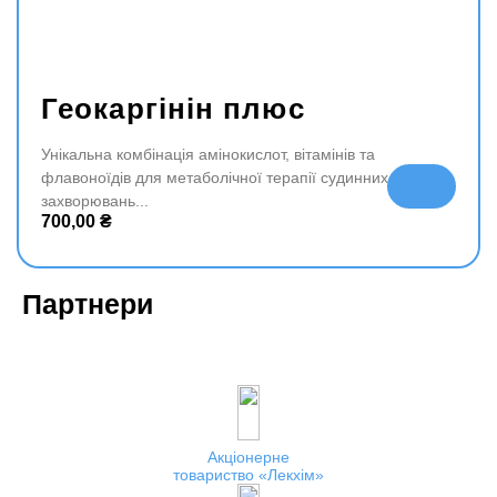
Геокаргінін плюс
Унікальна комбінація амінокислот, вітамінів та
флавоноїдів для метаболічної терапії судинних
До
захворювань
да
700,00
₴
ти
в
ко
Партнери
ш
ик
Акціонерне
товариство
Лекхім