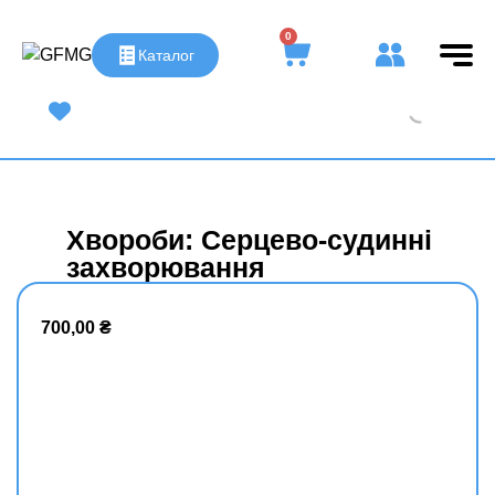
0
Каталог
UA
|
RU
Хвороби: Серцево-судинні
захворювання
700,00
₴