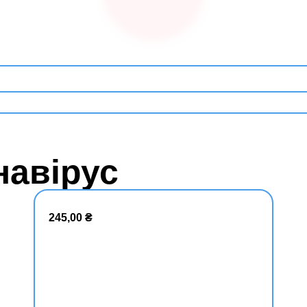
навірус
245,00
₴