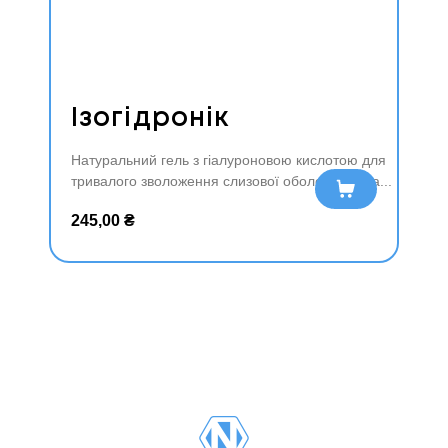
Ізогідронік
Натуральний гель з гіалуроновою кислотою для
тривалого зволоження слизової оболонки носа
До
да
245,00
₴
ти
в
ко
ш
ик