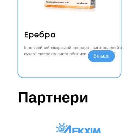
Еребра
Інноваційний лікарський препарат, виготовлений з
сухого екстракту листя обліпихи крушіновидної
Читати далі
Партнери