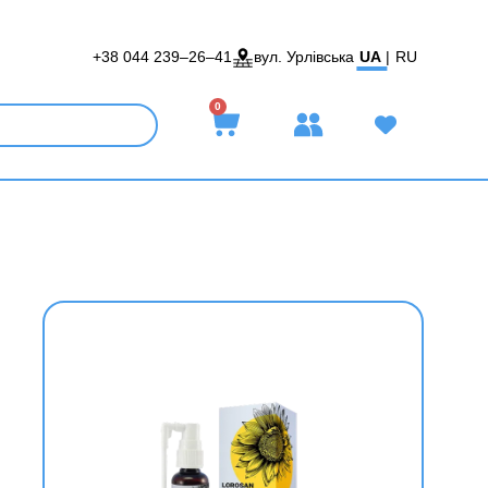
+38 044 239–26–41
вул. Урлівська
UA
|
RU
0