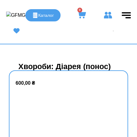
0
Каталог
UA
|
RU
Хвороби: Діарея (понос)
600,00
₴