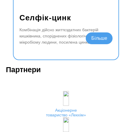
Селфік-цинк
Комбінація дійсно життєздатних бактерій
кишківника, споріднених фізіологічному
Читати далі
мікробіому людини, посилена цинком
Партнери
Акціонерне
товариство
Лекхім