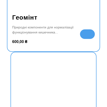
Геомінт
Природні компоненти для нормалізації
функціонування кишечника
До
да
600,00
₴
ти
в
ко
ш
ик