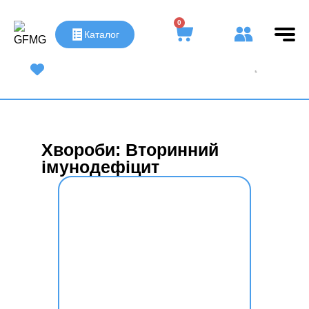
0
Каталог
UA
|
RU
Хвороби: Вторинний
імунодефіцит