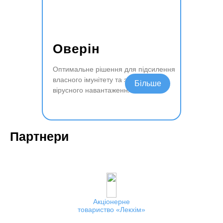
Оверін
Оптимальне рішення для підсилення
власного імунітету та зниження
Читати далі
вірусного навантаження
Партнери
Акціонерне
товариство
Лекхім