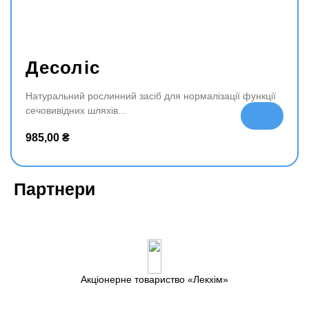
Десоліс
Натуральний рослинний засіб для нормалізації функції
сечовивідних шляхів
До
да
985,00
₴
ти
в
ко
Партнери
ш
ик
Акціонерне товариство
Лекхім