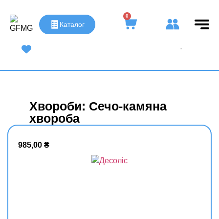
0
Каталог
UA
|
RU
Хвороби: Сечо-камяна
хвороба
985,00
₴