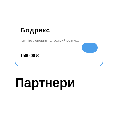
Бодрекс
Імунітет, енергія та гострий розум
До
да
1500,00
₴
ти
в
ко
ш
Партнери
ик