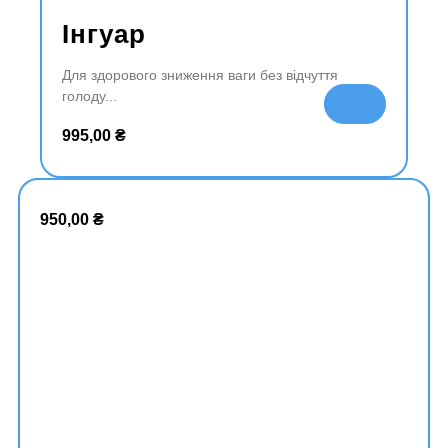
Інгуар
Для здорового зниження ваги без відчуття
голоду
До
да
995,00
₴
ти
в
ко
ш
950,00
₴
ик