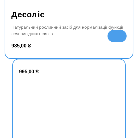
Десоліс
Натуральний рослинний засіб для нормалізації функції
сечовивідних шляхів
До
да
985,00
₴
ти
в
ко
ш
995,00
₴
ик