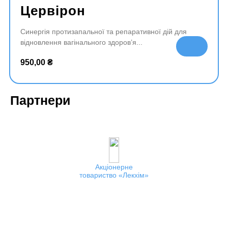
Цервірон
Синергія протизапальної та репаративної дій для
відновлення вагінального здоров’я
До
да
950,00
₴
ти
в
ко
Партнери
ш
ик
Акціонерне
товариство
Лекхім