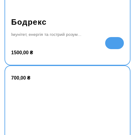
Бодрекс
Імунітет, енергія та гострий розум
До
да
1500,00
₴
ти
в
ко
ш
700,00
₴
ик