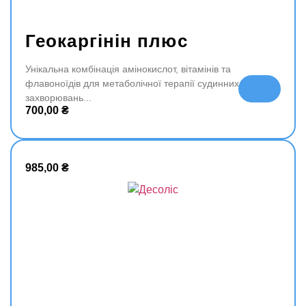
Геокаргінін плюс
Унікальна комбінація амінокислот, вітамінів та
флавоноїдів для метаболічної терапії судинних
До
захворювань
да
700,00
₴
ти
в
ко
ш
985,00
₴
ик