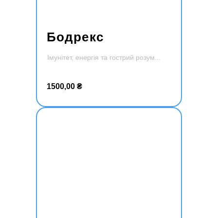
Бодрекс
Імунітет, енергія та гострий розум
Додати
в кошик
1500,00
₴