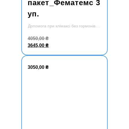
пакет_Фематемс 3
уп.
Допомога при клімаксі без гормонів.
Додати
4050,00
₴
в кошик
3645,00
₴
3050,00
₴