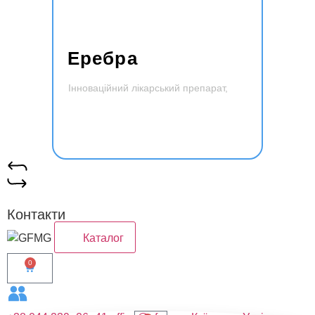
Еребра
Інноваційний лікарський препарат,
Читати далі
виготовлений з сухого екстракту листя
обліпихи крушіновидної
Контакти
Каталог
0