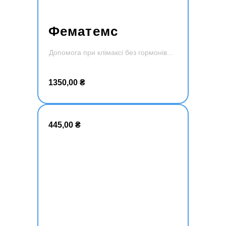
Фематемс
Допомога при клімаксі без гормонів
Додати
в кошик
1350,00
₴
445,00
₴