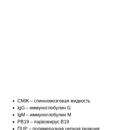
иммуноглобулины М и отрицательные на
иммуноглобулины G, свидетельствовали об
острой инфекции. Младенец был
госпитализирован в отделение интенсивной
терапии по причине неудовлетворительного
периферического кровообращения, но
полностью выздоровел без применения
антибиотиков.
Считаем, что инфекцию PB19 следует
рассматривать в качестве вероятной причины
сепсисоподобного синдрома у маленьких детей,
особенно у тех, кто имеет тесный контакт с PB19-
инфицированными людьми.
Сокращения:
СМЖ – спинномозговая жидкость
IgG – иммуноглобулин G
IgM – иммуноглобулин М
PB19 – парвовирус B19
ПЦР – полимеразная цепная реакция