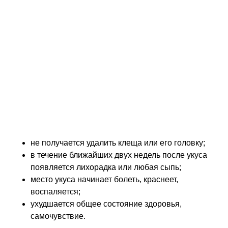
тщательно вымыть руки с мылом.
Показания к
медицинскому
вмешательству
Укусы клещей не болят и не зудят. Даже после
удаления насекомого, неприятные ощущения
минимальны. И, как отмечалось в первой части
статьи – опасность минимальна, заживление
проходит спокойно.Квалифицированная помощь
необходима в таких случаях:
не получается удалить клеща или его головку;
в течение ближайших двух недель после укуса
появляется лихорадка или любая сыпь;
место укуса начинает болеть, краснеет,
воспаляется;
ухудшается общее состояние здоровья,
самочувствие.