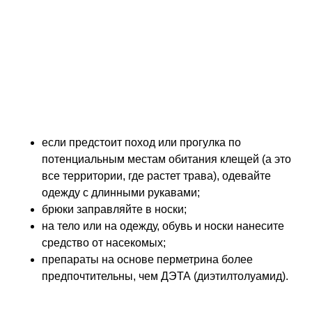
Как защититься от
клещей
Главное – не позволить насекомым вступить в
контакт с кожей. Раньше мы уже писали, какие
рекомендации в плане профилактики вреда от
насекомых предлагает AAP. Подробнее, как
прикрыть себя и детей именно от клещей:
если предстоит поход или прогулка по
потенциальным местам обитания клещей (а это
все территории, где растет трава), одевайте
одежду с длинными рукавами;
брюки заправляйте в носки;
на тело или на одежду, обувь и носки нанесите
средство от насекомых;
препараты на основе перметрина более
предпочтительны, чем ДЭТА (диэтилтолуамид).