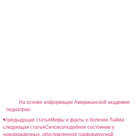
Репелленты
ДЭТА или диэтилтолуамид является хорошим
средством от клещей. Американская Академия
педиатрии предлагает для использования в
детской практике 30% соединения (такая
концентрация защищает кожу от клещей в течение
6 часов).
Перметрин тоже демонстрирует хорошую
акарицидную активность, но от ДЭТА выгодно
отличается способом применения: наносится не
на кожу тела, а на одежду, носки, обувь, спальные
мешки, покрывала и так далее. При нанесении на
кожу, перметрин очень быстро разлагается и
теряет эффективность.
На основе информации Американской академии
педиатрии.
предыдущая статья
Мифы и факты о болезни Лайма
следующая статья
Сепсисоподобное состояние у
новорожденных, обусловленное парвовирусной