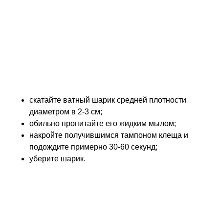
насекомыми (в том числе и клещами) уже начиная
с весны. Если по возвращении с пикника или
лесной прогулки, у одного из членов семьи
обнаруживается клещ, то важно не запаниковать.
А убрать его одним из описанных ниже способов.
Мыльный ватный шарик
Самый простой и часто эффективный вариант:
скатайте ватный шарик средней плотности
диаметром в 2-3 см;
обильно пропитайте его жидким мылом;
накройте получившимся тампоном клеща и
подождите примерно 30-60 секунд;
уберите шарик.
Обычно, клещ цепляется к шарику и убирается
вместе с ним.
Пинцет или щипчики