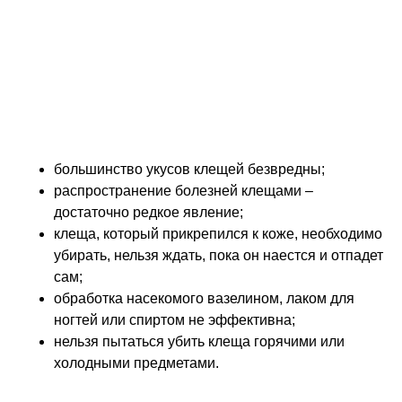
Что следует знать
Для начала, рассмотрим несколько тезисов,
подкрепленных практическими наблюдениями за
клещами:
большинство укусов клещей безвредны;
распространение болезней клещами –
достаточно редкое явление;
клеща, который прикрепился к коже, необходимо
убирать, нельзя ждать, пока он наестся и отпадет
сам;
обработка насекомого вазелином, лаком для
ногтей или спиртом не эффективна;
нельзя пытаться убить клеща горячими или
холодными предметами.
Любой выход на природу чреват контактами с