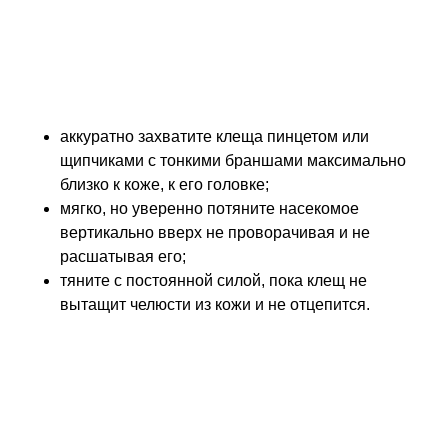
Удалять клеща пинцетом стоит попробовать при
неэффективности ватного шарика. Это более
сложная процедура:
аккуратно захватите клеща пинцетом или
щипчиками с тонкими браншами максимально
близко к коже, к его головке;
мягко, но уверенно потяните насекомое
вертикально вверх не проворачивая и не
расшатывая его;
тяните с постоянной силой, пока клещ не
вытащит челюсти из кожи и не отцепится.
Если под рукой нет пинцета или щипчиков,
вместо них можно использовать ногти
(нежелательно), обвить челюсти клеща ниткой и
тащить за петлю, или просунуть между
челюстями тонкую иглу и ею, как рычагом,
удалить насекомое. Главное – тянуть
перпендикулярно коже, вертикально от нее.