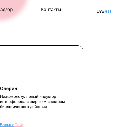
адзор
Контакты
UA
RU
/
Оверин
Низкомолекулярный индуктор
интерферона с широким спектром
биологического действия.
Больше
Сайт