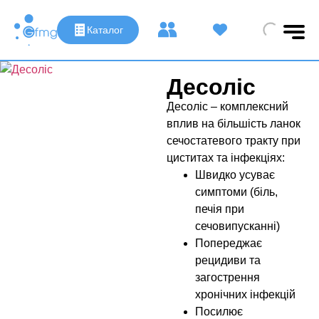
Каталог
Десоліс
Десоліс – комплексний
вплив на більшість ланок
сечостатевого тракту при
циститах та інфекціях:
Швидко усуває
симптоми (біль,
печія при
сечовипусканні)
Попереджає
рецидиви та
загострення
хронічних інфекцій
Посилює