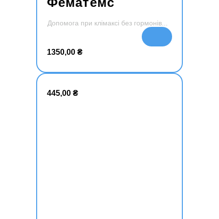
Фематемс
Допомога при клімаксі без гормонів
Додати
в кошик
1350,00
₴
445,00
₴