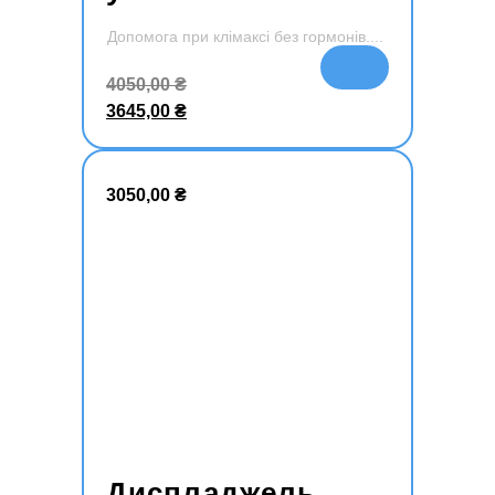
Допомога при клімаксі без гормонів.
Додати
4050,00
₴
в кошик
3645,00
₴
3050,00
₴
Диспладжель