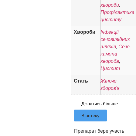
хвороби
,
Профілактика
циститу
Хвороби
Інфекції
сечовивідних
шляхів
,
Сечо-
камяна
хвороба
,
Цистит
Стать
Жіноче
здоров'я
Дізнатись більше
В аптеку
Препарат бере участь