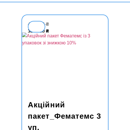
Схожі товари
4050,00
₴
3645,00
₴
Акційний
пакет_Фематемс 3
уп.