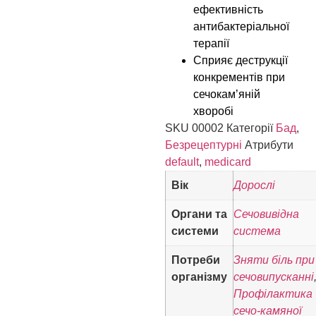
ефективність
антибактеріальної
терапії
Сприяє деструкції
конкрементів при
сечокам’яній
хворобі
SKU
00002
Категорії
Бад
,
Безрецептурні
Атрибути
default
,
medicard
Вік
Дорослі
Органи та
Сечовивідна
системи
система
Потреби
Зняти біль при
організму
сечовипусканні
Профілактика
сечо-камяної