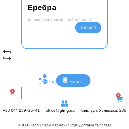
Еребра
Інноваційний лікарський препарат,
виготовлений з сухого екстракту листя
Читати далі
обліпихи крушіновидної
Контакти
Каталог
0
0
+38 044 239–26–41
office@gfmg.ua
Київ, вул. Урлівська, 23б
© ТОВ «Геолік Фарм Маркетинг Груп»
Доставка та оплата